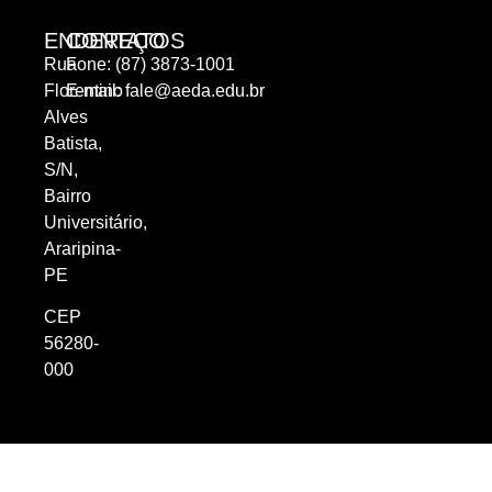
ENDEREÇO
CONTATOS
Rua
Fone: (87) 3873-1001
Florentino
E-mail:
fale@aeda.edu.br
Alves
Batista,
S/N,
Bairro
Universitário,
Araripina-
PE
CEP
56280-
000