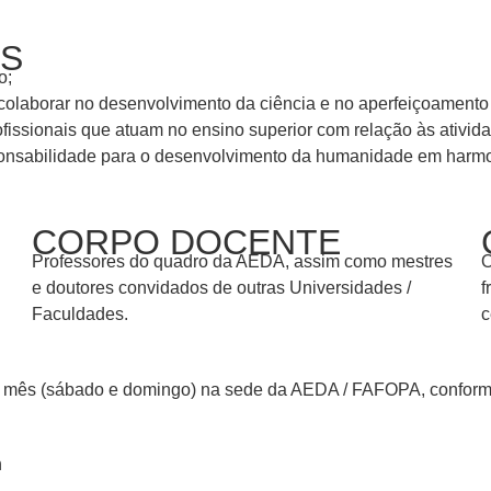
OS
o;
ar colaborar no desenvolvimento da ciência e no aperfeiçoamen
ofissionais que atuam no ensino superior com relação às ativid
onsabilidade para o desenvolvimento da humanidade em harmo
CORPO DOCENTE
Professores do quadro da AEDA, assim como mestres
O
e doutores convidados de outras Universidades /
f
Faculdades.
c
r mês (sábado e domingo) na sede da AEDA / FAFOPA, conforme
h