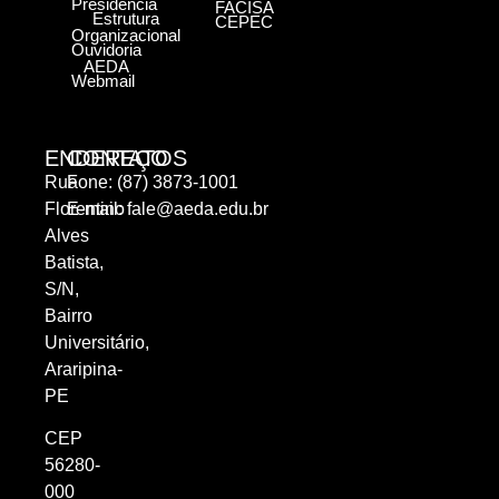
Presidência
FACISA
Estrutura
CEPEC
Organizacional
Ouvidoria
AEDA
Webmail
ENDEREÇO
CONTATOS
Rua
Fone: (87) 3873-1001
Florentino
E-mail:
fale@aeda.edu.br
Alves
Batista,
S/N,
Bairro
Universitário,
Araripina-
PE
CEP
56280-
000