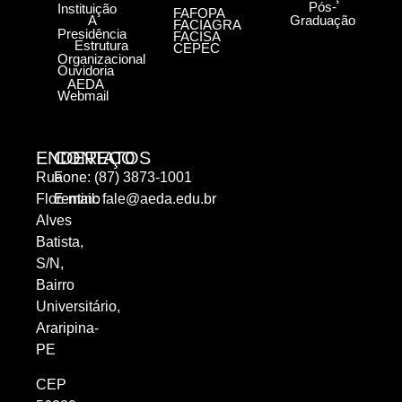
Pós-
Instituição
FAFOPA
A
Graduação
FACIAGRA
Presidência
FACISA
Estrutura
CEPEC
Organizacional
Ouvidoria
AEDA
Webmail
ENDEREÇO
CONTATOS
Rua
Fone: (87) 3873-1001
Florentino
E-mail:
fale@aeda.edu.br
Alves
Batista,
S/N,
Bairro
Universitário,
Araripina-
PE
CEP