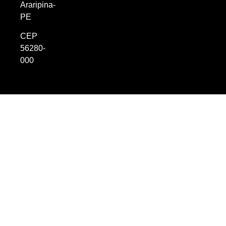
Araripina-
PE
CEP
56280-
000