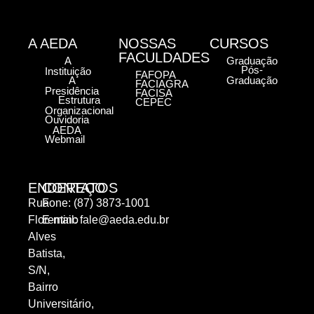
A AEDA
NOSSAS
CURSOS
FACULDADES
A
Graduação
Pós-
Instituição
FAFOPA
A
Graduação
FACIAGRA
Presidência
FACISA
Estrutura
CEPEC
Organizacional
Ouvidoria
AEDA
Webmail
ENDEREÇO
CONTATOS
Rua
Fone: (87) 3873-1001
Florentino
E-mail:
fale@aeda.edu.br
Alves
Batista,
S/N,
Bairro
Universitário,