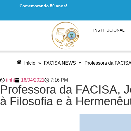
Comemorando 50 anos!
INSTITUCIONAL
Início
»
FACISA NEWS
»
Professora da FACISA, 
iihht
16/04/2021
7:16 PM
Professora da FACISA, Jé
à Filosofia e à Hermenêut