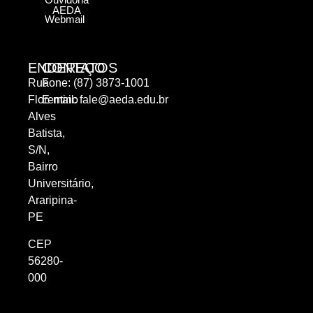
AEDA
Webmail
ENDEREÇO
CONTATOS
Rua
Fone: (87) 3873-1001
Florentino
E-mail:
fale@aeda.edu.br
Alves
Batista,
S/N,
Bairro
Universitário,
Araripina-
PE
CEP
56280-
000