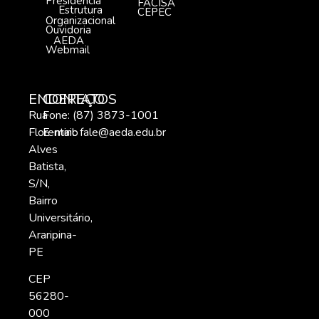
Presidência
FACISA
Estrutura
CEPEC
Organizacional
Ouvidoria
AEDA
Webmail
ENDEREÇO
CONTATOS
Rua
Fone: (87) 3873-1001
Florentino
E-mail:
fale@aeda.edu.br
Alves
Batista,
S/N,
Bairro
Universitário,
Araripina-
PE
CEP
56280-
000