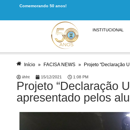
Comemorando 50 anos!
INSTITUCIONAL
Início
»
FACISA NEWS
»
Projeto “Declaração U
iihht
15/12/2021
1:08 PM
Projeto “Declaração 
apresentado pelos alu