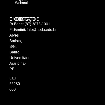
Webmail
ENDEREÇO
CONTATOS
Rua
Fone: (87) 3873-1001
Florentino
E-mail:
fale@aeda.edu.br
Alves
Batista,
S/N,
Bairro
Universitário,
Araripina-
PE
CEP
56280-
000