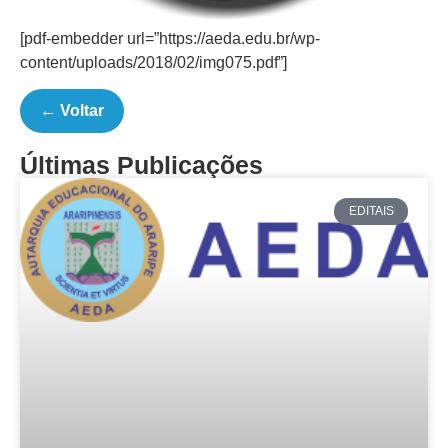
[pdf-embedder url=”https://aeda.edu.br/wp-
content/uploads/2018/02/img075.pdf”]
← Voltar
Últimas Publicações
EDITAIS