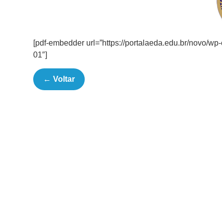
[pdf-embedder url=”https://portalaeda.edu.br/novo/
01″]
← Voltar