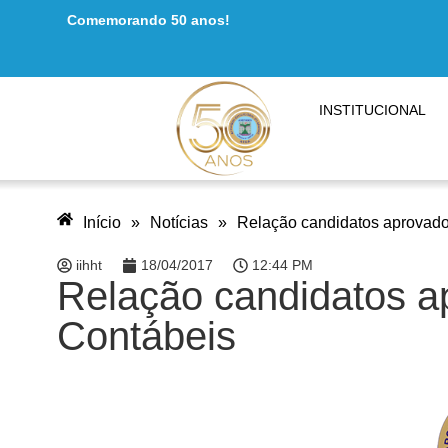
Comemorando 50 anos!
INSTITUCIONAL
Início
»
Notícias
»
Relação candidatos aprovados
iihht
18/04/2017
12:44 PM
Relação candidatos ap
Contábeis