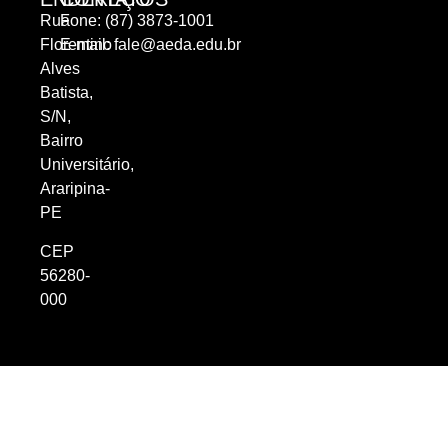
Rua
Fone: (87) 3873-1001
Florentino
E-mail:
fale@aeda.edu.br
Alves
Batista,
S/N,
Bairro
Universitário,
Araripina-
PE
CEP
56280-
000