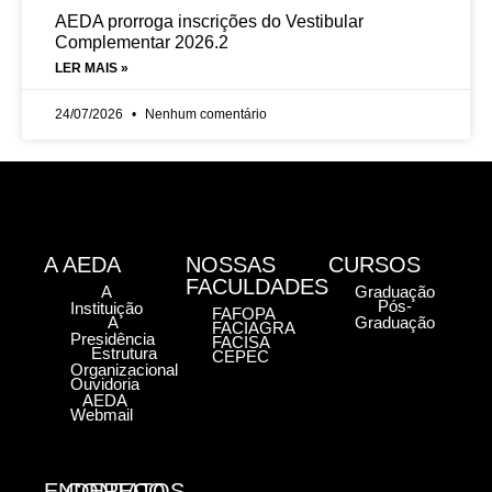
AEDA prorroga inscrições do Vestibular
Complementar 2026.2
LER MAIS »
24/07/2026
Nenhum comentário
A AEDA
NOSSAS
CURSOS
FACULDADES
A
Graduação
Pós-
Instituição
FAFOPA
A
Graduação
FACIAGRA
Presidência
FACISA
Estrutura
CEPEC
Organizacional
Ouvidoria
AEDA
Webmail
ENDEREÇO
CONTATOS