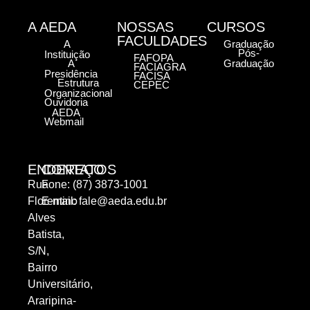
A AEDA
NOSSAS
CURSOS
FACULDADES
A
Graduação
Pós-
Instituição
FAFOPA
A
Graduação
FACIAGRA
Presidência
FACISA
Estrutura
CEPEC
Organizacional
Ouvidoria
AEDA
Webmail
ENDEREÇO
CONTATOS
Rua
Fone: (87) 3873-1001
Florentino
E-mail:
fale@aeda.edu.br
Alves
Batista,
S/N,
Bairro
Universitário,
Araripina-