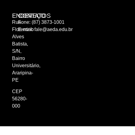
ENDEREÇO
CONTATOS
Rua
Fone: (87) 3873-1001
Florentino
E-mail:
fale@aeda.edu.br
Alves
Batista,
S/N,
Bairro
Universitário,
Araripina-
PE
CEP
56280-
000