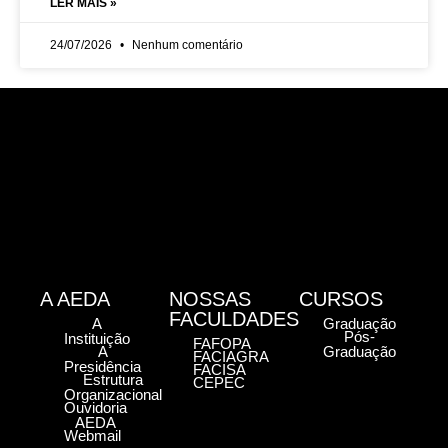
LER MAIS »
24/07/2026
Nenhum comentário
A AEDA
NOSSAS
CURSOS
FACULDADES
A
Graduação
Pós-
Instituição
FAFOPA
A
Graduação
FACIAGRA
Presidência
FACISA
Estrutura
CEPEC
Organizacional
Ouvidoria
AEDA
Webmail