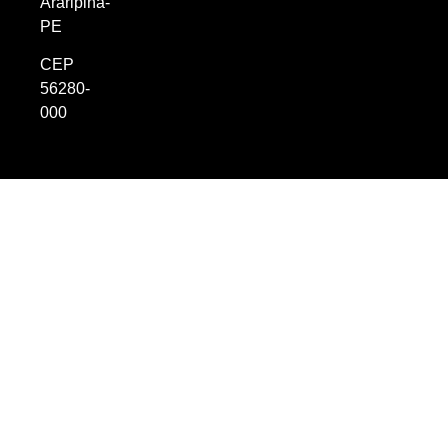
Araripina-
PE
CEP
56280-
000