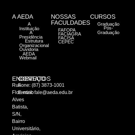
A AEDA
NOSSAS
CURSOS
FACULDADES
A
Graduação
Pós-
Instituição
FAFOPA
A
Graduação
FACIAGRA
Presidência
FACISA
Estrutura
CEPEC
Organizacional
Ouvidoria
AEDA
Webmail
ENDEREÇO
CONTATOS
Rua
Fone: (87) 3873-1001
Florentino
E-mail:
fale@aeda.edu.br
Alves
Batista,
S/N,
Bairro
Universitário,