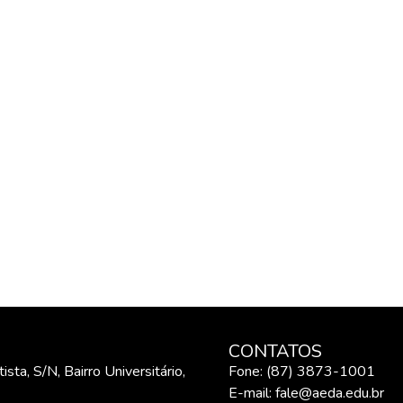
CONTATOS
sta, S/N, Bairro Universitário,
Fone: (87) 3873-1001
E-mail:
fale@aeda.edu.br