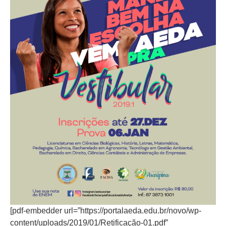
[pdf-embedder url=”https://portalaeda.edu.br/novo/wp-
content/uploads/2019/01/Retificação-01.pdf”