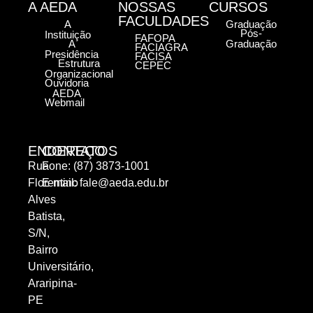
A AEDA
NOSSAS
CURSOS
FACULDADES
A
Graduação
Pós-
Instituição
FAFOPA
A
Graduação
FACIAGRA
Presidência
FACISA
Estrutura
CEPEC
Organizacional
Ouvidoria
AEDA
Webmail
ENDEREÇO
CONTATOS
Rua
Fone: (87) 3873-1001
Florentino
E-mail:
fale@aeda.edu.br
Alves
Batista,
S/N,
Bairro
Universitário,
Araripina-
PE