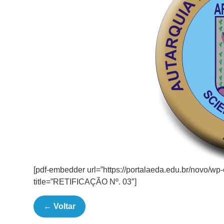
[pdf-embedder url=”https://portalaeda.edu.br/novo/w
title=”RETIFICAÇÃO Nº. 03″]
← Voltar