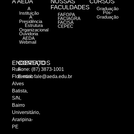
A AEDA
NOSSAS
CURSOS
FACULDADES
A
Graduação
Pós-
Instituição
FAFOPA
A
Graduação
FACIAGRA
Presidência
FACISA
Estrutura
CEPEC
Organizacional
Ouvidoria
AEDA
Webmail
ENDEREÇO
CONTATOS
Rua
Fone: (87) 3873-1001
Florentino
E-mail:
fale@aeda.edu.br
Alves
Batista,
S/N,
Bairro
Universitário,
Araripina-
PE