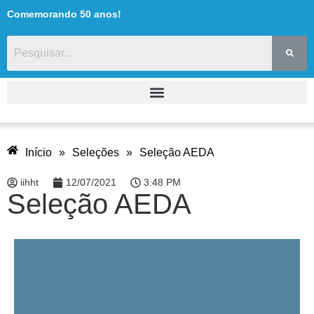
Comemorando 50 anos!
Início
»
Seleções
»
Seleção AEDA
iihht
12/07/2021
3:48 PM
Seleção AEDA