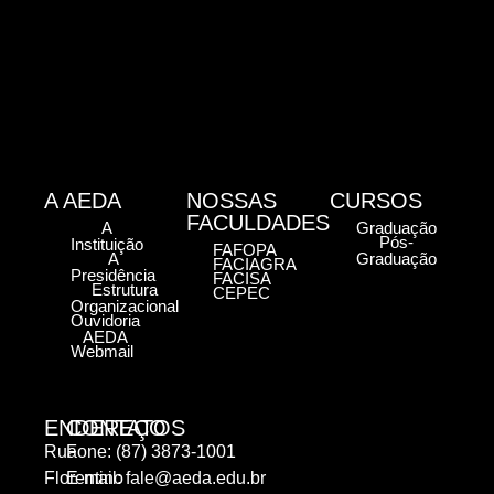
A AEDA
NOSSAS
CURSOS
FACULDADES
A
Graduação
Pós-
Instituição
FAFOPA
A
Graduação
FACIAGRA
Presidência
FACISA
Estrutura
CEPEC
Organizacional
Ouvidoria
AEDA
Webmail
ENDEREÇO
CONTATOS
Rua
Fone: (87) 3873-1001
Florentino
E-mail:
fale@aeda.edu.br