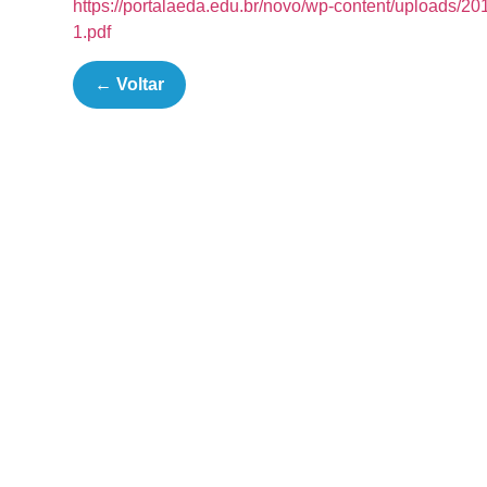
https://portalaeda.edu.br/novo/wp-content/uplo
1.pdf
← Voltar