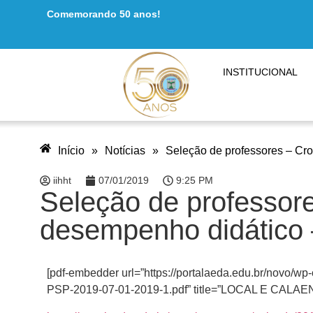
Comemorando 50 anos!
INSTITUCIONAL
Início
»
Notícias
»
Seleção de professores – Cr
iihht
07/01/2019
9:25 PM
Seleção de professor
desempenho didático
[pdf-embedder url=”https://portalaeda.edu.br/no
PSP-2019-07-01-2019-1.pdf” title=”LOCAL E CALA