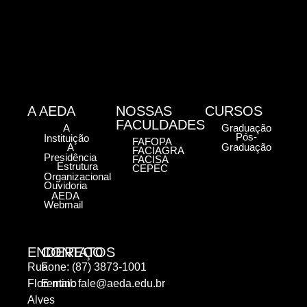
A AEDA
NOSSAS
CURSOS
FACULDADES
A
Graduação
Pós-
Instituição
FAFOPA
A
Graduação
FACIAGRA
Presidência
FACISA
Estrutura
CEPEC
Organizacional
Ouvidoria
AEDA
Webmail
ENDEREÇO
CONTATOS
Rua
Fone: (87) 3873-1001
Florentino
E-mail:
fale@aeda.edu.br
Alves