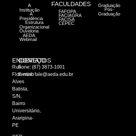
FACULDADES
A
Graduação
Pós-
Instituição
FAFOPA
A
Graduação
FACIAGRA
Presidência
FACISA
Estrutura
CEPEC
Organizacional
Ouvidoria
AEDA
Webmail
ENDEREÇO
CONTATOS
Rua
Fone: (87) 3873-1001
Florentino
E-mail:
fale@aeda.edu.br
Alves
Batista,
S/N,
Bairro
Universitário,
Araripina-
PE