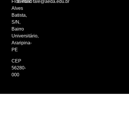
Florentino
E-mail:
fale@aeda.edu.br
Alves
Batista,
S/N,
Bairro
Universitário,
Araripina-
PE
CEP
56280-
000