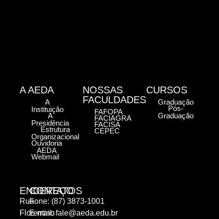
A AEDA
NOSSAS
CURSOS
FACULDADES
A
Graduação
Pós-
Instituição
FAFOPA
A
Graduação
FACIAGRA
Presidência
FACISA
Estrutura
CEPEC
Organizacional
Ouvidoria
AEDA
Webmail
ENDEREÇO
CONTATOS
Rua
Fone: (87) 3873-1001
Florentino
E-mail:
fale@aeda.edu.br