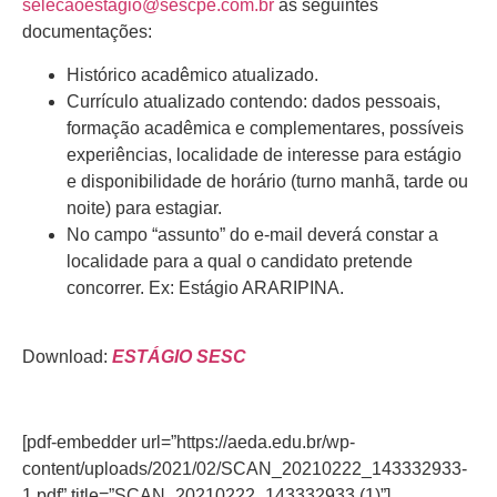
selecaoestagio@sescpe.com.br
as seguintes
documentações:
Histórico acadêmico atualizado.
Currículo atualizado contendo: dados pessoais,
formação acadêmica e complementares, possíveis
experiências, localidade de interesse para estágio
e disponibilidade de horário (turno manhã, tarde ou
noite) para estagiar.
No campo “assunto” do e-mail deverá constar a
localidade para a qual o candidato pretende
concorrer. Ex: Estágio ARARIPINA.
Download:
ESTÁGIO SESC
[pdf-embedder url=”https://aeda.edu.br/wp-
content/uploads/2021/02/SCAN_20210222_143332933-
1.pdf” title=”SCAN_20210222_143332933 (1)”]