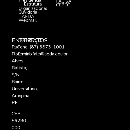
Presidência
FACISA
Estrutura
CEPEC
Organizacional
Ouvidoria
AEDA
Webmail
ENDEREÇO
CONTATOS
Rua
Fone: (87) 3873-1001
Florentino
E-mail:
fale@aeda.edu.br
Alves
Batista,
S/N,
Bairro
Universitário,
Araripina-
PE
CEP
56280-
000