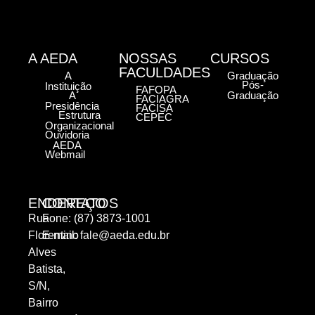
A AEDA
NOSSAS
CURSOS
FACULDADES
A
Graduação
Pós-
Instituição
FAFOPA
A
Graduação
FACIAGRA
Presidência
FACISA
Estrutura
CEPEC
Organizacional
Ouvidoria
AEDA
Webmail
ENDEREÇO
CONTATOS
Rua
Fone: (87) 3873-1001
Florentino
E-mail:
fale@aeda.edu.br
Alves
Batista,
S/N,
Bairro