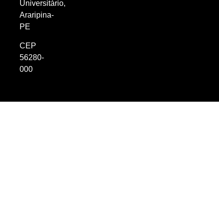
Universitário,
Araripina-
PE
CEP
56280-
000