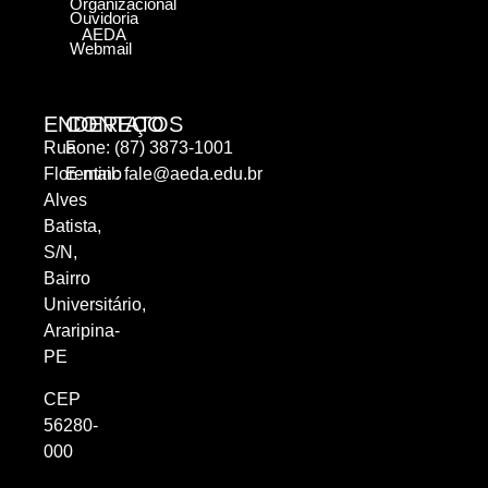
Organizacional
Ouvidoria
AEDA
Webmail
ENDEREÇO
CONTATOS
Rua
Fone: (87) 3873-1001
Florentino
E-mail:
fale@aeda.edu.br
Alves
Batista,
S/N,
Bairro
Universitário,
Araripina-
PE
CEP
56280-
000