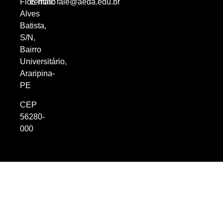
Florentino
E-mail:
fale@aeda.edu.br
Alves
Batista,
S/N,
Bairro
Universitário,
Araripina-
PE
CEP
56280-
000