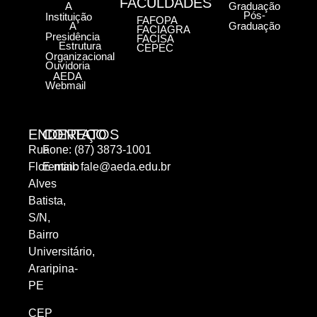
FACULDADES
A
Graduação
Pós-
Instituição
FAFOPA
A
Graduação
FACIAGRA
Presidência
FACISA
Estrutura
CEPEC
Organizacional
Ouvidoria
AEDA
Webmail
ENDEREÇO
CONTATOS
Rua
Fone: (87) 3873-1001
Florentino
E-mail:
fale@aeda.edu.br
Alves
Batista,
S/N,
Bairro
Universitário,
Araripina-
PE
CEP