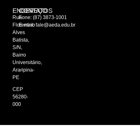
ENDEREÇO
CONTATOS
Rua
Fone: (87) 3873-1001
Florentino
E-mail:
fale@aeda.edu.br
Alves
Batista,
S/N,
Bairro
Universitário,
Araripina-
PE
CEP
56280-
000