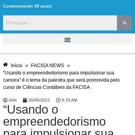
Comemorando 50 anos!
Início
»
FACISA NEWS
»
“Usando o empreendedorismo para impulsionar sua
carreira” é o tema da palestra que será promovida pelo
curso de Ciências Contábeis da FACISA
iihht
20/05/2021
9:33 AM
“Usando o
empreendedorismo
para impulsionar sua