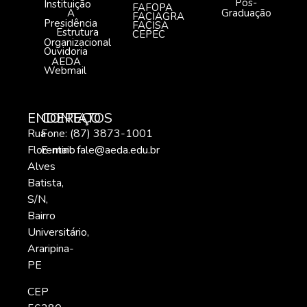
Pós-
Instituição
FAFOPA
A
Graduação
FACIAGRA
Presidência
FACISA
Estrutura
CEPEC
Organizacional
Ouvidoria
AEDA
Webmail
ENDEREÇO
CONTATOS
Rua
Fone: (87) 3873-1001
Florentino
E-mail:
fale@aeda.edu.br
Alves
Batista,
S/N,
Bairro
Universitário,
Araripina-
PE
CEP