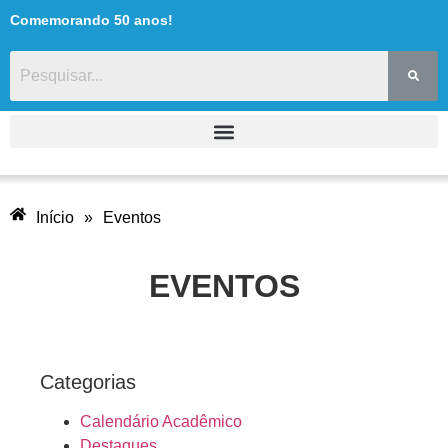
Comemorando 50 anos!
Início
»
Eventos
EVENTOS
Categorias
CURSO
DE
Calendário Acadêmico
APERFEIÇOAMENTO:
Destaques