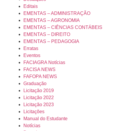
FORMAÇÃO
Editais
DE
EMENTAS – ADMINISTRAÇÃO
PROFISSIONAIS
EMENTAS – AGRONOMIA
DE
EMENTAS – CIÊNCIAS CONTÁBEIS
APOIO
EMENTAS – DIREITO
ESCOLAR.
EMENTAS – PEDAGOGIA
Erratas
LER
MAIS
Eventos
»
FACIAGRA Notícias
FACISA NEWS
27/03/2026
FAFOPA NEWS
Nenhum
comentário
Graduação
Licitação 2019
Licitação 2022
Licitação 2023
Alunos
Licitações
dos
Manual do Estudante
primeiros
Notícias
períodos