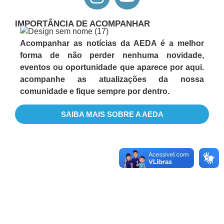
Dia
dos
IMPORTÂNCIA DE ACOMPANHAR
Professores
Acompanhar as notícias da AEDA é a melhor
com
forma de não perder nenhuma novidade,
gratidão
eventos ou oportunidade que aparece por aqui.
e
acompanhe as atualizações da nossa
reconhecimento!
comunidade e fique sempre por dentro.
LER
MAIS
SAIBA MAIS SOBRE A AEDA
»
17/10/2025
Nenhum
comentário
FAFOPA
realiza
palestra