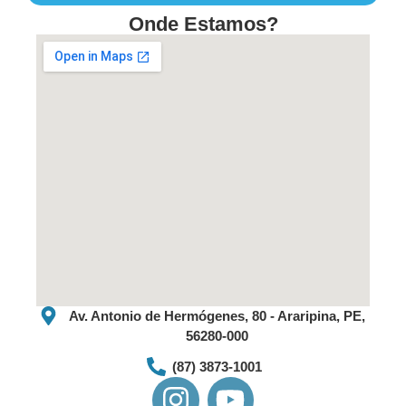
Onde Estamos?
Nenhum
comentário
RESOLUÇÃO
N°007/2025-
CDA/AEDA.
LER
MAIS
»
02/12/2025
Nenhum
comentário
Av. Antonio de Hermógenes, 80 - Araripina, PE,
56280-000
AEDA
(87) 3873-1001
celebra
o