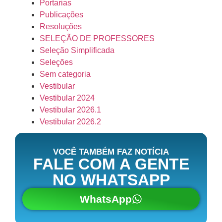
Portarias
do
Publicações
Curso
Resoluções
de
SELEÇÃO DE PROFESSORES
Direito
Seleção Simplificada
da
Seleções
FACISA
Sem categoria
são
Vestibular
contemplados
Vestibular 2024
com
Vestibular 2026.1
100
Vestibular 2026.2
exemplares
do
VOCÊ TAMBÉM FAZ NOTÍCIA
Vade
FALE COM A GENTE
Mecum.
NO WHATSAPP
LER
MAIS
WhatsApp
»
17/03/2026