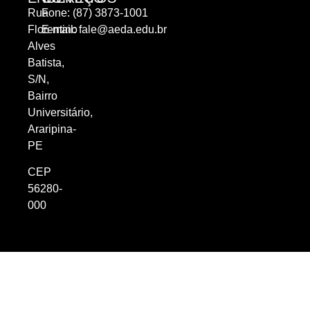
Rua
Fone: (87) 3873-1001
Florentino
E-mail:
fale@aeda.edu.br
Alves
Batista,
S/N,
Bairro
Universitário,
Araripina-
PE
CEP
56280-
000