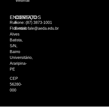
Webmail
ENDEREÇO
CONTATOS
Rua
Fone: (87) 3873-1001
Florentino
E-mail:
fale@aeda.edu.br
Alves
Batista,
S/N,
Bairro
Universitário,
Araripina-
PE
CEP
56280-
000