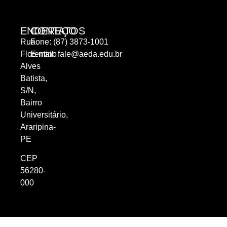
ENDEREÇO
CONTATOS
Rua
Fone: (87) 3873-1001
Florentino
E-mail:
fale@aeda.edu.br
Alves
Batista,
S/N,
Bairro
Universitário,
Araripina-
PE
CEP
56280-
000