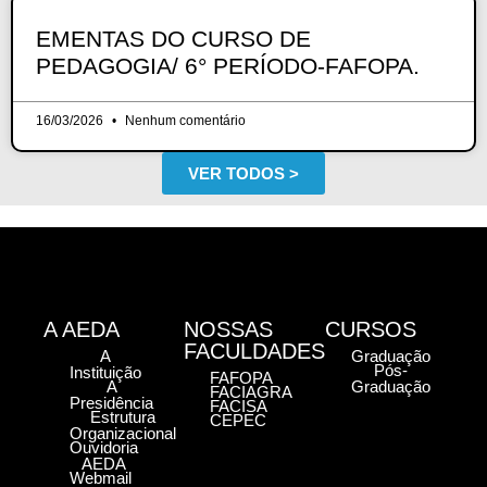
EMENTAS DO CURSO DE
PEDAGOGIA/ 6° PERÍODO-FAFOPA.
16/03/2026
Nenhum comentário
VER TODOS >
A AEDA
NOSSAS
CURSOS
FACULDADES
A
Graduação
Pós-
Instituição
FAFOPA
A
Graduação
FACIAGRA
Presidência
FACISA
Estrutura
CEPEC
Organizacional
Ouvidoria
AEDA
Webmail