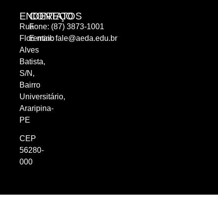
ENDEREÇO
CONTATOS
Rua
Fone: (87) 3873-1001
Florentino
E-mail:
fale@aeda.edu.br
Alves
Batista,
S/N,
Bairro
Universitário,
Araripina-
PE
CEP
56280-
000