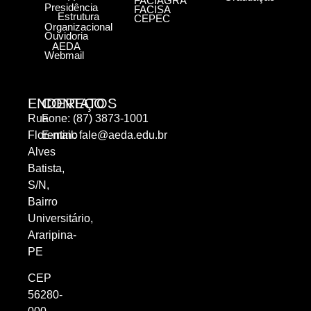
FACIAGRA
Presidência
FACISA
Estrutura
CEPEC
Organizacional
Ouvidoria
AEDA
Webmail
ENDEREÇO
CONTATOS
Rua
Fone: (87) 3873-1001
Florentino
E-mail:
fale@aeda.edu.br
Alves
Batista,
S/N,
Bairro
Universitário,
Araripina-
PE
CEP
56280-