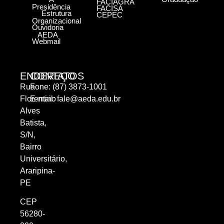
FACIAGRA
Presidência
FACISA
Estrutura
CEPEC
Organizacional
Ouvidoria
AEDA
Webmail
ENDEREÇO
CONTATOS
Rua
Fone: (87) 3873-1001
Florentino
E-mail:
fale@aeda.edu.br
Alves
Batista,
S/N,
Bairro
Universitário,
Araripina-
PE
CEP
56280-