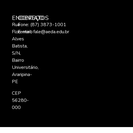
ENDEREÇO
CONTATOS
Rua
Fone: (87) 3873-1001
Florentino
E-mail:
fale@aeda.edu.br
Alves
Batista,
S/N,
Bairro
Universitário,
Araripina-
PE
CEP
56280-
000