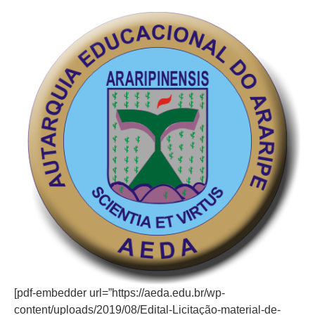
[pdf-embedder url=”https://aeda.edu.br/wp-
content/uploads/2019/08/Edital-Licitação-material-de-