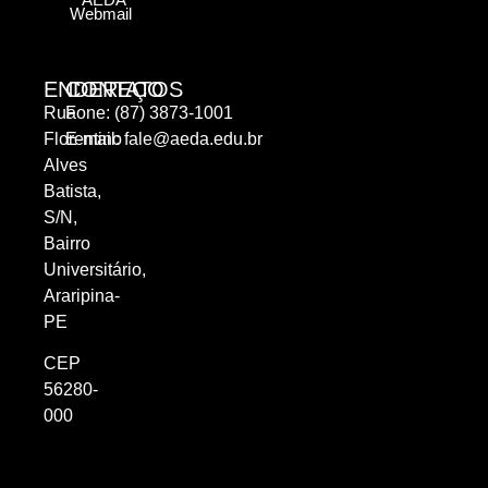
Webmail
ENDEREÇO
CONTATOS
Rua
Fone: (87) 3873-1001
Florentino
E-mail:
fale@aeda.edu.br
Alves
Batista,
S/N,
Bairro
Universitário,
Araripina-
PE
CEP
56280-
000