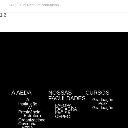
24/09/2019
Nenhum comentário
1
2
A AEDA
NOSSAS
CURSOS
FACULDADES
A
Graduação
Pós-
Instituição
FAFOPA
A
Graduação
FACIAGRA
Presidência
FACISA
Estrutura
CEPEC
Organizacional
Ouvidoria
AEDA