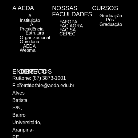
A AEDA
NOSSAS
CURSOS
FACULDADES
A
Graduação
Pós-
Instituição
FAFOPA
A
Graduação
FACIAGRA
Presidência
FACISA
Estrutura
CEPEC
Organizacional
Ouvidoria
AEDA
Webmail
ENDEREÇO
CONTATOS
Rua
Fone: (87) 3873-1001
Florentino
E-mail:
fale@aeda.edu.br
Alves
Batista,
S/N,
Bairro
Universitário,
Araripina-
PE