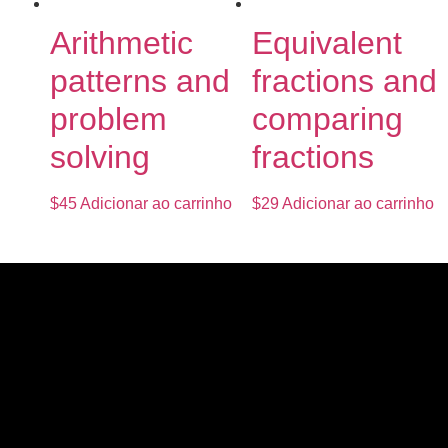
Arithmetic
Equivalent
patterns and
fractions and
problem
comparing
solving
fractions
$
45
Adicionar ao carrinho
$
29
Adicionar ao carrinho