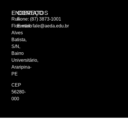
ENDEREÇO
CONTATOS
Rua
Fone: (87) 3873-1001
Florentino
E-mail:
fale@aeda.edu.br
Alves
Batista,
S/N,
Bairro
Universitário,
Araripina-
PE
CEP
56280-
000