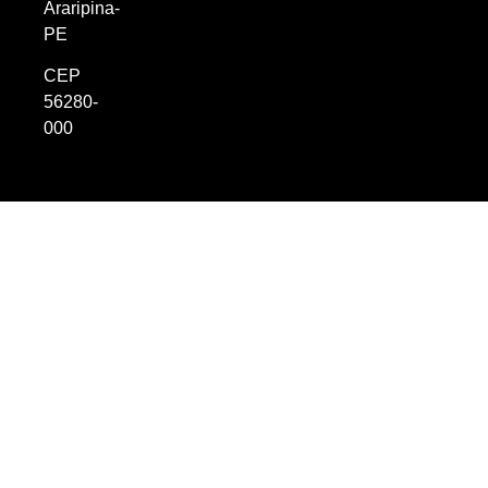
Araripina-
PE
CEP
56280-
000