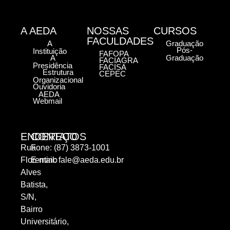
A AEDA
NOSSAS
CURSOS
FACULDADES
A
Graduação
Pós-
Instituição
FAFOPA
A
Graduação
FACIAGRA
Presidência
FACISA
Estrutura
CEPEC
Organizacional
Ouvidoria
AEDA
Webmail
ENDEREÇO
CONTATOS
Rua
Fone: (87) 3873-1001
Florentino
E-mail:
fale@aeda.edu.br
Alves
Batista,
S/N,
Bairro
Universitário,