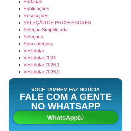
Portarias
Publicações
RESOLUÇÃO
Resoluções
N°007/2025-
SELEÇÃO DE PROFESSORES
CDA/AEDA.
Seleção Simplificada
LER
Seleções
MAIS
Sem categoria
»
Vestibular
02/12/2025
Vestibular 2024
Vestibular 2026.1
Nenhum
comentário
Vestibular 2026.2
RESOLUÇÃO
VOCÊ TAMBÉM FAZ NOTÍCIA
Nº.
FALE COM A GENTE
005/2024
NO WHATSAPP
–
CDA/AEDA
WhatsApp
LER
MAIS