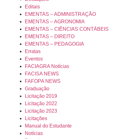
LER
Editais
MAIS
EMENTAS – ADMINISTRAÇÃO
»
EMENTAS – AGRONOMIA
26/02/2026
EMENTAS – CIÊNCIAS CONTÁBEIS
EMENTAS – DIREITO
Nenhum
comentário
EMENTAS – PEDAGOGIA
Erratas
Eventos
RESOLUÇÃO
FACIAGRA Notícias
N°06/2025-
FACISA NEWS
AEDA
FAFOPA NEWS
Graduação
LER
Licitação 2019
MAIS
»
Licitação 2022
Licitação 2023
02/12/2025
Licitações
Nenhum
Manual do Estudante
comentário
Notícias