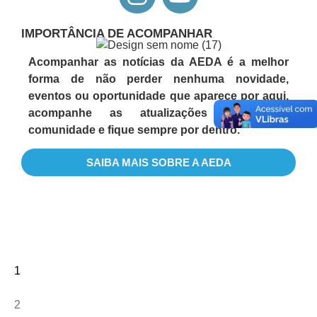
IMPORTÂNCIA DE ACOMPANHAR
RESOLUÇÃO
Nº
Acompanhar as notícias da AEDA é a melhor
003/2024
forma de não perder nenhuma novidade,
–
eventos ou oportunidade que aparece por aqui.
CDA/AEDA
acompanhe as atualizações da nossa
comunidade e fique sempre por dentro.
LER
MAIS
»
SAIBA MAIS SOBRE A AEDA
28/05/2024
Nenhum
comentário
1
2