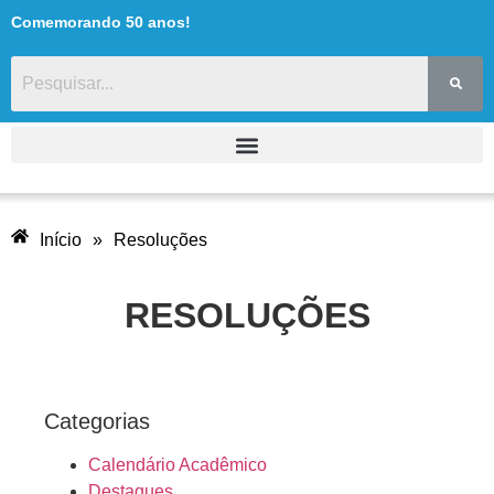
Comemorando 50 anos!
Início
»
Resoluções
RESOLUÇÕES
Categorias
Resolução
N°01/2026-
Calendário Acadêmico
CDA/AEDA.
Destaques