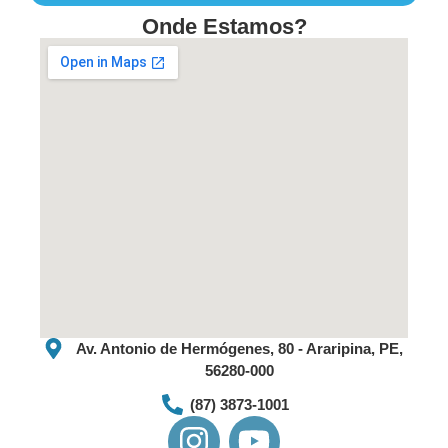
»
Onde Estamos?
16/04/2025
Nenhum
comentário
RESOLUÇÃO
Nº.
005/2024
–
CDA/AEDA
LER
MAIS
»
Av. Antonio de Hermógenes, 80 - Araripina, PE,
56280-000
02/12/2024
(87) 3873-1001
Nenhum
comentário