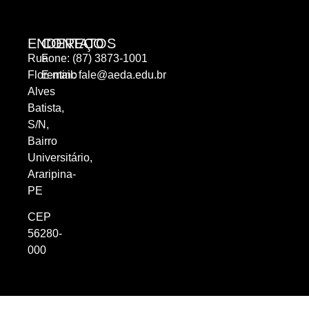
ENDEREÇO
CONTATOS
Rua
Fone: (87) 3873-1001
Florentino
E-mail:
fale@aeda.edu.br
Alves
Batista,
S/N,
Bairro
Universitário,
Araripina-
PE
CEP
56280-
000