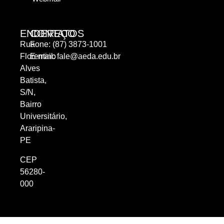
ENDEREÇO
CONTATOS
Rua
Fone: (87) 3873-1001
Florentino
E-mail:
fale@aeda.edu.br
Alves
Batista,
S/N,
Bairro
Universitário,
Araripina-
PE
CEP
56280-
000