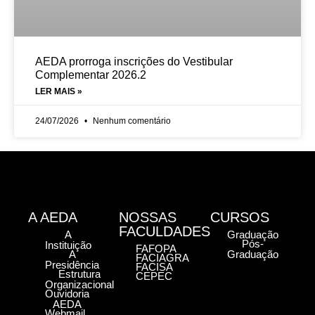
AEDA prorroga inscrições do Vestibular
Complementar 2026.2
LER MAIS »
24/07/2026
Nenhum comentário
A AEDA
NOSSAS
CURSOS
FACULDADES
A
Graduação
Pós-
Instituição
FAFOPA
A
Graduação
FACIAGRA
Presidência
FACISA
Estrutura
CEPEC
Organizacional
Ouvidoria
AEDA
Webmail