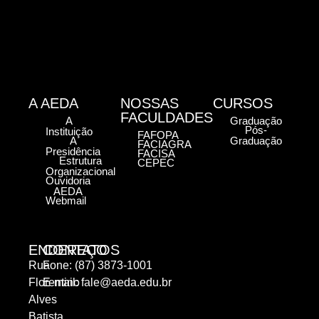
A AEDA
NOSSAS
CURSOS
FACULDADES
A
Graduação
Pós-
Instituição
FAFOPA
A
Graduação
FACIAGRA
Presidência
FACISA
Estrutura
CEPEC
Organizacional
Ouvidoria
AEDA
Webmail
ENDEREÇO
CONTATOS
Rua
Fone: (87) 3873-1001
Florentino
E-mail:
fale@aeda.edu.br
Alves
Batista,